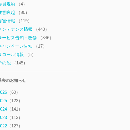
会員規約
（4）
注意喚起
（90）
障害情報
（119）
メンテナンス情報
（449）
サービス告知・改修
（346）
キャンペーン告知
（17）
リコール情報
（5）
その他
（145）
過去のお知らせ
026
（60）
025
（122）
024
（141）
023
（113）
022
（127）