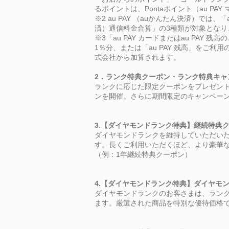
るポイントは、Pontaポイント（au
PAY
※2 au
PAY
（auかんたん決済）では、「
済）通信料金合算」の3種類が対象となり
※3「au
PAY
カードまたはau
PAY
残高の
1％分、または「au
PAY
残高」をご利用の
式会社から加算されます。
2．ランク特典クーポン・ランク特典キャ
ランクに応じた限定クーポンをプレゼン
ンを開催。さらに期間限定のキャンペー
3.【ダイヤモンドランク特典】継続特典
ダイヤモンドランクを維持していただい
す。長くご利用いただくほど、より豪華
（例：1年継続特典クーポン）
4.【ダイヤモンドランク特典】ダイヤモ
ダイヤモンドランクのお客さまは、ラン
ます。厳選された商品を特別な優待価格