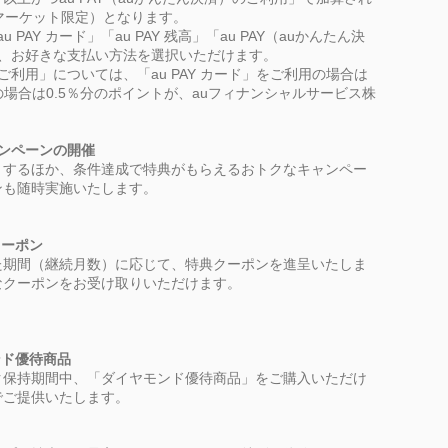
マーケット限定）となります。
au
PAY
カード」「au
PAY
残高」「au
PAY
（auかんたん決
、お好きな支払い方法を選択いただけます。
ご利用」については、「au
PAY
カード」をご利用の場合は
場合は0.5％分のポイントが、auフィナンシャルサービス株
ンペーンの開催
トするほか、条件達成で特典がもらえるおトクなキャンペー
ンも随時実施いたします。
クーポン
た期間（継続月数）に応じて、特典クーポンを進呈いたしま
なクーポンをお受け取りいただけます。
ンド優待商品
ク保持期間中、「ダイヤモンド優待商品」をご購入いただけ
でご提供いたします。