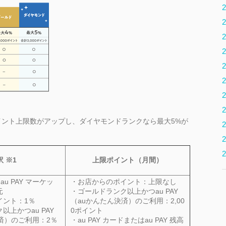
2
2
2
2
2
2
2
2
ント上限数がアップし、ダイヤモンドランクなら最大5%が
2
2
2
訳 ※1
上限ポイント（月間）
au
PAY
マーケッ
・お店からのポイント：上限なし
元
・ゴールドランク以上かつau
PAY
イント：1％
（auかんたん決済）のご利用：2,00
ク以上かつau
PAY
0ポイント
済）のご利用：2％
・au
PAY
カードまたはau
PAY
残高