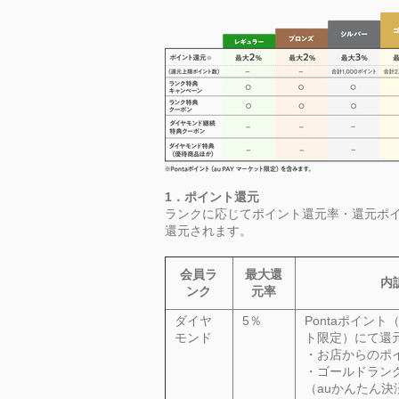
1．ポイント還元
ランクに応じてポイント還元率・還元ポイ
還元されます。
会員ラ
最大還
内
ンク
元率
ダイヤ
5％
Pontaポイント（
モンド
ト限定）にて還
・お店からのポ
・ゴールドラン
（auかんたん決