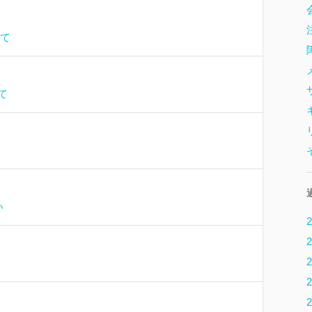
いて
て
い
2
2
2
2
2