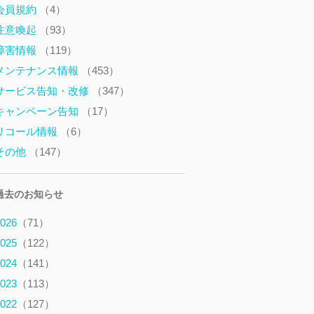
会員規約
（4）
注意喚起
（93）
障害情報
（119）
メンテナンス情報
（453）
サービス告知・改修
（347）
キャンペーン告知
（17）
リコール情報
（6）
その他
（147）
過去のお知らせ
026
（71）
025
（122）
024
（141）
023
（113）
022
（127）