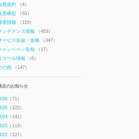
会員規約
（4）
注意喚起
（93）
障害情報
（119）
メンテナンス情報
（453）
サービス告知・改修
（347）
キャンペーン告知
（17）
リコール情報
（6）
その他
（147）
過去のお知らせ
026
（71）
025
（122）
024
（141）
023
（113）
022
（127）